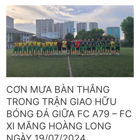
CƠN MƯA BÀN THẮNG
TRONG TRẬN GIAO HỮU
BÓNG ĐÁ GIỮA FC A79 – FC
XI MĂNG HOÀNG LONG
NGÀY 19/07/2024