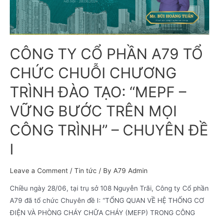
CÔNG TY CỔ PHẦN A79 TỔ
CHỨC CHUỖI CHƯƠNG
TRÌNH ĐÀO TẠO: “MEPF –
VỮNG BƯỚC TRÊN MỌI
CÔNG TRÌNH” – CHUYÊN ĐỀ
I
Leave a Comment
/
Tin tức
/ By
A79 Admin
Chiều ngày 28/06, tại trụ sở 108 Nguyễn Trãi, Công ty Cổ phần
A79 đã tổ chức Chuyên đề I: “TỔNG QUAN VỀ HỆ THỐNG CƠ
ĐIỆN VÀ PHÒNG CHÁY CHỮA CHÁY (MEFP) TRONG CÔNG