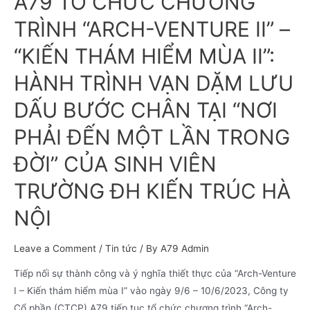
A79 TỔ CHỨC CHƯƠNG
TRÌNH “ARCH-VENTURE II” –
“KIẾN THÁM HIỂM MÙA II”:
HÀNH TRÌNH VẠN DẶM LƯU
DẤU BƯỚC CHÂN TẠI “NƠI
PHẢI ĐẾN MỘT LẦN TRONG
ĐỜI” CỦA SINH VIÊN
TRƯỜNG ĐH KIẾN TRÚC HÀ
NỘI
Leave a Comment
/
Tin tức
/ By
A79 Admin
Tiếp nối sự thành công và ý nghĩa thiết thực của “Arch-Venture
I – Kiến thám hiểm mùa I” vào ngày 9/6 – 10/6/2023, Công ty
Cổ phần (CTCP) A79 tiếp tục tổ chức chương trình “Arch-