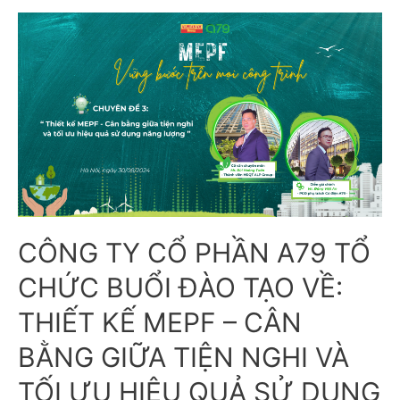
CÔNG TY CỔ PHẦN A79 TỔ
CHỨC BUỔI ĐÀO TẠO VỀ:
THIẾT KẾ MEPF – CÂN
BẰNG GIỮA TIỆN NGHI VÀ
TỐI ƯU HIỆU QUẢ SỬ DỤNG