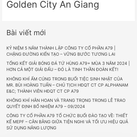
Golden City An Giang
Bài viết mới
KỶ NIỆM 5 NĂM THÀNH LẬP CÔNG TY CỔ PHẦN A79 |
CHẶNG ĐƯỜNG KIẾN TẠO – VỮNG BƯỚC TƯƠNG LAI
TỔNG KẾT GIẢI BÓNG ĐÁ TỨ HÙNG A79+ MÙA 3 NĂM 2024 |
HƠN CẢ MỘT GIẢI ĐẤU – ĐÓ LÀ TINH THẦN ĐOÀN KẾT!
KHÔNG KHÍ ẤM CÚNG TRONG BUỔI TIỆC SINH NHẬT CỦA
MR. BÙI HOÀNG TUẤN – CHỦ TỊCH HĐQT CT CP ALPHANAM
E&C; THÀNH VIÊN HĐQT CT CP A79
KHÔNG KHÍ HÂN HOAN VÀ TRANG TRỌNG TRONG LỄ TRAO
QUYẾT ĐỊNH BỔ NHIỆM A79 – 09/2024
CÔNG TY CỔ PHẦN A79 TỔ CHỨC BUỔI ĐÀO TẠO VỀ: THIẾT
KẾ MEPF – CÂN BẰNG GIỮA TIỆN NGHI VÀ TỐI ƯU HIỆU QUẢ
SỬ DỤNG NĂNG LƯỢNG