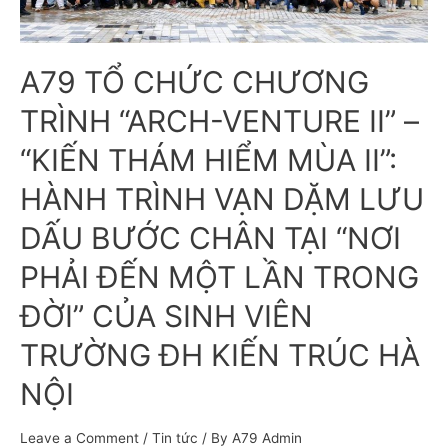
A79 TỔ CHỨC CHƯƠNG
TRÌNH “ARCH-VENTURE II” –
“KIẾN THÁM HIỂM MÙA II”:
HÀNH TRÌNH VẠN DẶM LƯU
DẤU BƯỚC CHÂN TẠI “NƠI
PHẢI ĐẾN MỘT LẦN TRONG
ĐỜI” CỦA SINH VIÊN
TRƯỜNG ĐH KIẾN TRÚC HÀ
NỘI
Leave a Comment
/
Tin tức
/ By
A79 Admin