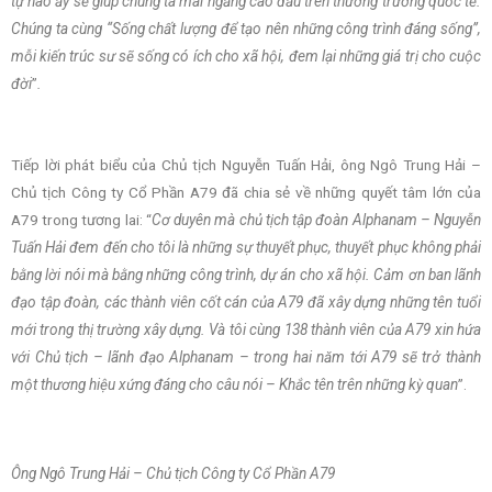
tự hào ấy sẽ giúp chúng ta mãi ngẩng cao đầu trên thương trường quốc tế.
Chúng ta cùng “Sống chất lượng để tạo nên những công trình đáng sống”,
mỗi kiến trúc sư sẽ sống có ích cho xã hội, đem lại những giá trị cho cuộc
đời
”
.
Tiếp lời phát biểu của Chủ tịch Nguyễn Tuấn Hải, ông Ngô Trung Hải –
Chủ tịch Công ty Cổ Phần A79 đã chia sẻ về những quyết tâm lớn của
A79 trong tương lai: “
Cơ duyên mà chủ tịch tập đoàn Alphanam – Nguyễn
Tuấn Hải đem đến cho tôi là những sự thuyết phục, thuyết phục không phải
bằng lời nói mà bằng những công trình, dự án cho xã hội. Cảm ơn ban lãnh
đạo tập đoàn, các thành viên cốt cán của A79 đã xây dựng những tên tuổi
mới trong thị trường xây dựng. Và tôi cùng 138 thành viên của A79 xin hứa
với Chủ tịch – lãnh đạo Alphanam – trong hai năm tới A79 sẽ trở thành
một thương hiệu xứng đáng cho câu nói – Khắc tên trên những kỳ quan
”.
Ông Ngô Trung Hải – Chủ tịch Công ty Cổ Phần A79