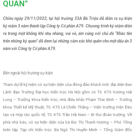
QUAN”
Chiều ngày 29/11/2022, tại hội trường 33A Bà Triệu đã diễn ra sự kiện
kỷ niệm 3 năm thành lập Công ty Cổ phần A79. Chương trình kỷ niệm diễn
ra trong một không khí nhẹ nhàng, vui vẻ, ấm cúng với chủ đề “Khắc tên
trên những kỳ quan” đã đem lại những cảm xúc khó quên cho một dấu ấn 3
năm với Công ty Cổ phần A79.
Bên ngoài hội trường sự kiện
Tham dự lễ kỷ niệm có sự hiện diện của đông đảo khách mời: đại diện Ban
Lãnh đạo Trường Đại học Kiến trúc Hà Nội gồm có TS. KTS Vương Hải
Long – Trưởng khoa Kiến trúc, nhà điêu khắc Phạm Thái Bình – Trưởng
khoa Thiết kế Mỹ thuật, TS. KTS Lê Chiến Thắng – Viện trưởng Viện Đào
tạo và Hợp tác quốc tế, TS. KTS Trần Hải Nam – Bí thư đoàn trường. Về
phía nhà báo, có sự hiện diện của bà Bùi Thị Thanh Hương – Phó Tổng
biên tập Tạp chí Kiến trúc. Bà Ngô Thị Huyền Minh – Tổng Giám đốc