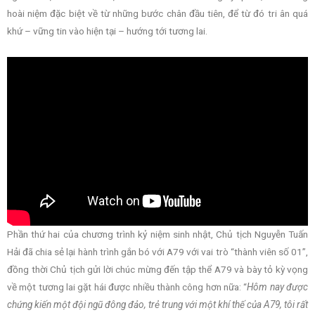
hoài niệm đặc biệt về từ những bước chân đầu tiên, để từ đó tri ân quá
khứ – vững tin vào hiện tại – hướng tới tương lai.
Phần thứ hai của chương trình kỷ niệm sinh nhật, Chủ tịch Nguyễn Tuấn
Hải đã chia sẻ lại hành trình gắn bó với A79 với vai trò “thành viên số 01”,
đồng thời Chủ tịch gửi lời chúc mừng đến tập thể A79 và bày tỏ kỳ vọng
về một tương lai gặt hái được nhiều thành công hơn nữa: “
Hôm nay được
chứng kiến một đội ngũ đông đảo, trẻ trung với một khí thế của A79, tôi rất