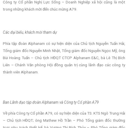
Công ty Cổ phần Nghị Lực Sống – Doanh Nghiệp xã hội cũng là một
trong những khách mời đến chúc mừng A79.
Các đại biểu, khách mời tham dự
Phía tập đoàn Alphanam có sự hiện diện của Chủ tịch Nguyễn Tuấn Hải,
Tổng giám đốc Nguyễn Minh Nhật, Tổng giám đốc Nguyễn Ngọc Mỹ, ông
Bùi Hoàng Tuấn – Chủ tịch HĐQT CTCP Alphanam E&C, bà Lê Thị Bích
Liên – Chánh Văn phòng Hội đồng quản trị cùng lãnh đạo các công ty
thành viên Alphanam.
Ban Lãnh đạo tập đoàn Alphanam và Công ty Cổ phần A79
Về phía Công ty Cổ phần A79, có sự hiện diện của TS. KTS Ngô Trung Hải
– Chủ tịch HĐQT; ông Mathew Hồ Trần – Phó Tổng giám đốc thường
trực phụ trách thiết kế; bà Vương Thị Bích Thủy – Phó Tổng giám đốc