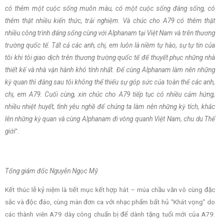
có thêm một cuộc sống muôn màu, có một cuộc sống đáng sống, có
thêm thật nhiều kiến thức, trải nghiệm. Và chúc cho A79 có thêm thật
nhiều công trình đáng sống cùng với Alphanam tại Việt Nam và trên thương
trường quốc tế. Tất cả các anh, chị, em luôn là niềm tự hào, sự tự tin của
tôi khi tôi giao dịch trên thương trường quốc tế để thuyết phục những nhà
thiết kế và nhà vận hành khó tính nhất. Để cùng Alphanam làm nên những
kỳ quan thì đằng sau tôi không thể thiếu sự góp sức của toàn thể các anh,
chị, em A79. Cuối cùng, xin chúc cho A79 tiếp tục có nhiều cảm hứng,
nhiều nhiệt huyết, tình yêu nghề để chúng ta làm nên những kỳ tích, khắc
lên những kỳ quan và cùng Alphanam đi vòng quanh Việt Nam, chu du Thế
giới
”.
Tổng giám đốc Nguyễn Ngọc Mỹ
Kết thúc lễ kỷ niệm là tiết mục kết hợp hát – múa chầu văn vô cùng đặc
sắc và độc đáo, cùng màn đơn ca với nhạc phẩm bất hủ “Khát vọng” do
các thành viên A79 dày công chuẩn bị để dành tặng tuổi mới của A79.