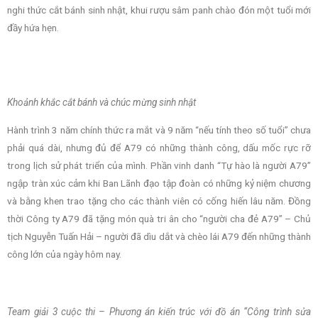
nghi thức cắt bánh sinh nhật, khui rượu sâm panh chào đón một tuổi mới
đầy hứa hẹn.
Khoảnh khắc cắt bánh và chúc mừng sinh nhật
Hành trình 3 năm chính thức ra mắt và 9 năm “nếu tính theo số tuổi” chưa
phải quá dài, nhưng đủ để A79 có những thành công, dấu mốc rực rỡ
trong lịch sử phát triển của mình. Phần vinh danh “Tự hào là người A79”
ngập tràn xúc cảm khi Ban Lãnh đạo tập đoàn có những kỷ niệm chương
và bằng khen trao tặng cho các thành viên có cống hiến lâu năm. Đồng
thời Công ty A79 đã tặng món quà tri ân cho “người cha đẻ A79” – Chủ
tịch Nguyễn Tuấn Hải – người đã dìu dắt và chèo lái A79 đến những thành
công lớn của ngày hôm nay.
Team giải 3 cuộc thi – Phương án kiến trúc với đồ án “Công trình sửa