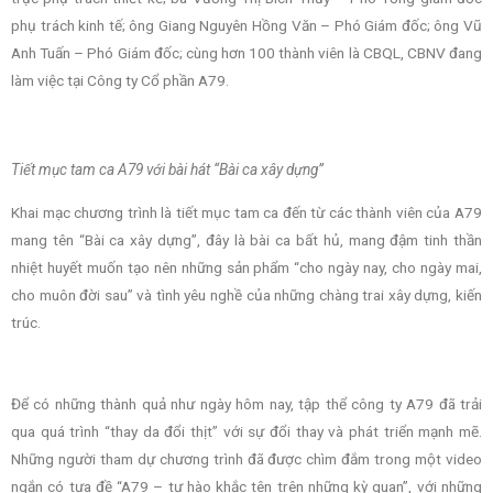
phụ trách kinh tế; ông Giang Nguyên Hồng Văn – Phó Giám đốc; ông Vũ
Anh Tuấn – Phó Giám đốc; cùng hơn 100 thành viên là CBQL, CBNV đang
làm việc tại Công ty Cổ phần A79.
Tiết mục tam ca A79 với bài hát “Bài ca xây dựng”
Khai mạc chương trình là tiết mục tam ca đến từ các thành viên của A79
mang tên “Bài ca xây dựng”, đây là bài ca bất hủ, mang đậm tinh thần
nhiệt huyết muốn tạo nên những sản phẩm “cho ngày nay, cho ngày mai,
cho muôn đời sau” và tình yêu nghề của những chàng trai xây dựng, kiến
trúc.
Để có những thành quả như ngày hôm nay, tập thể công ty A79 đã trải
qua quá trình “thay da đổi thịt” với sự đổi thay và phát triển mạnh mẽ.
Những người tham dự chương trình đã được chìm đắm trong một video
ngắn có tựa đề “A79 – tự hào khắc tên trên những kỳ quan”, với những