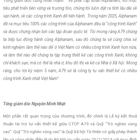
Tổng giám đốc cũng nhấn mạnh: “
Về phía Tập đoàn Alphanam, với mục
tiêu phát triển bền vững và trường tồn, chúng tôi luôn đặt ra tính lâu dài về
vận hành, về các công trình Xanh để tiến hành. Trong năm 2025, Alphanam
đề ra mục tiêu 100% các công trình của Alphanam đều là “công trình Xanh”
và được chứng nhận bởi các tập đoàn quốc tế. Tôi mong rằng A79 chúng
ta tiếp tục đồng hành cùng Alphanam, sau đó chúng ta sẽ cùng chia sẻ
kinh nghiệm làm thế nào để ở Việt Nam có nhiều công trình Xanh hơn nữa;
và làm thế nào để chúng ta tập trung thiết kế các công trình Xanh, không
chỉ khách sạn, mà có thể là nhà ở, khu đô thị và kể cả Nhà ở Xã hội. Mong
rằng, cho tới kỷ niệm 5 năm, A79 sẽ là công ty tư vấn thiết kế có nhiều
công trình Xanh nhất Việt Nam
”.
Tổng giám đốc Nguyễn Minh Nhật
Một phần rất quan trọng của chương trình, đó chính là Lễ ký kết thoả
thuận tài trợ tư vấn thiết kế giữa CTCP A79 và Quỹ “Trò nghèo vùng
cao”. Quỹ “Trò nghèo vùng cao” là Quỹ Xã hội Từ thiện có giấy phép thành
lập và công nhận điều lệ do Bộ Nội Vụ cấp ngày 25/2/2014 với mục đích