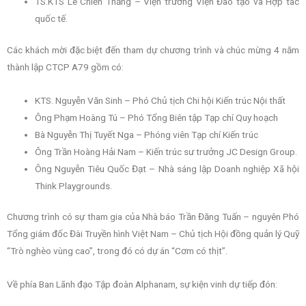
TS.KTS Lê Chiến Thắng – Viện trưởng Viện Đào tạo và Hợp tác
quốc tế.
Các khách mời đặc biệt đến tham dự chương trình và chúc mừng 4 năm
thành lập CTCP A79 gồm có:
KTS. Nguyễn Văn Sinh – Phó Chủ tịch Chi hội Kiến trúc Nội thất
Ông Phạm Hoàng Tú – Phó Tổng Biên tập Tạp chí Quy hoạch
Bà Nguyễn Thị Tuyết Nga – Phóng viên Tạp chí Kiến trúc
Ông Trần Hoàng Hải Nam – Kiến trúc sư trưởng JC Design Group.
Ông Nguyễn Tiêu Quốc Đạt – Nhà sáng lập Doanh nghiệp Xã hội
Think Playgrounds.
Chương trình có sự tham gia của Nhà báo Trần Đăng Tuấn – nguyên Phó
Tổng giám đốc Đài Truyền hình Việt Nam – Chủ tịch Hội đồng quản lý Quỹ
“Trò nghèo vùng cao”, trong đó có dự án “Cơm có thịt”.
Về phía Ban Lãnh đạo Tập đoàn Alphanam, sự kiện vinh dự tiếp đón: