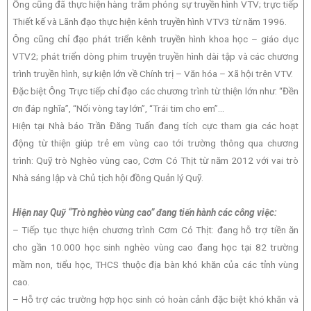
Ông cũng đã thực hiện hàng trăm phóng sự truyền hình VTV; trực tiếp
Thiết kế và Lãnh đạo thực hiện kênh truyền hình VTV3 từ năm 1996.
Ông cũng chỉ đạo phát triển kênh truyền hình khoa học – giáo dục
VTV2; phát triển dòng phim truyện truyền hình dài tập và các chương
trình truyền hình, sự kiện lớn về Chính trị – Văn hóa – Xã hội trên VTV.
Đặc biệt Ông Trực tiếp chỉ đạo các chương trình từ thiện lớn như: “Đền
ơn đáp nghĩa”, “Nối vòng tay lớn”, “Trái tim cho em”…
Hiện tại Nhà báo Trần Đăng Tuấn đang tích cực tham gia các hoạt
động từ thiện giúp trẻ em vùng cao tới trường thông qua chương
trình: Quỹ trò Nghèo vùng cao, Cơm Có Thịt từ năm 2012 với vai trò
Nhà sáng lập và Chủ tịch hội đồng Quản lý Quỹ.
Hiện nay Quỹ “Trò nghèo vùng cao” đang tiến hành các công việc:
– Tiếp tục thực hiện chương trình Cơm Có Thịt: đang hỗ trợ tiền ăn
cho gần 10.000 học sinh nghèo vùng cao đang học tại 82 trường
mầm non, tiểu học, THCS thuộc địa bàn khó khăn của các tỉnh vùng
cao.
– Hỗ trợ các trường hợp học sinh có hoàn cảnh đặc biệt khó khăn và