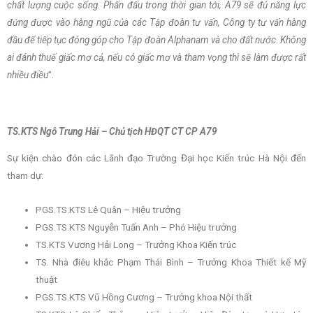
chất lượng cuộc sống. Phấn đấu trong thời gian tới, A79 sẽ đủ năng lực
đứng được vào hàng ngũ của các Tập đoàn tư vấn, Công ty tư vấn hàng
đầu để tiếp tục đóng góp cho Tập đoàn Alphanam và cho đất nước
.
Không
ai đánh thuế giấc mơ cả, nếu có giấc mơ và tham vọng thì sẽ làm được rất
nhiều điều
”.
TS.KTS Ngô Trung Hải – Chủ tịch HĐQT CT CP A79
Sự kiện chào đón các Lãnh đạo Trường Đại học Kiến trúc Hà Nội đến
tham dự:
PGS.TS.KTS Lê Quân – Hiệu trưởng
PGS.TS.KTS Nguyễn Tuấn Anh – Phó Hiệu trưởng
TS.KTS Vương Hải Long – Trưởng Khoa Kiến trúc
TS. Nhà điêu khắc Phạm Thái Bình – Trưởng Khoa Thiết kế Mỹ
thuật
PGS.TS.KTS Vũ Hồng Cương – Trưởng khoa Nội thất