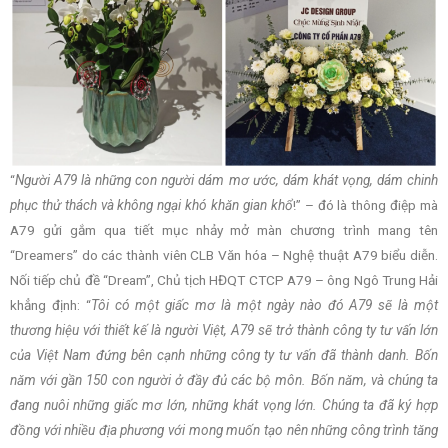
“
Người A79 là những con người dám mơ ước, dám khát vọng, dám chinh
phục thử thách và không ngại khó khăn gian khổ
!” – đó là thông điệp mà
A79 gửi gắm qua tiết mục nhảy mở màn chương trình mang tên
“Dreamers” do các thành viên CLB Văn hóa – Nghệ thuật A79 biểu diễn.
Nối tiếp chủ đề “Dream”, Chủ tịch HĐQT CTCP A79 – ông Ngô Trung Hải
khẳng định: “
Tôi có một giấc mơ là một ngày nào đó A79 sẽ là một
thương hiệu với thiết kế là người Việt, A79 sẽ trở thành công ty tư vấn lớn
của Việt Nam đứng bên cạnh những công ty tư vấn đã thành danh. Bốn
năm với gần 150 con người ở đầy đủ các bộ môn. Bốn năm, và chúng ta
đang nuôi những giấc mơ lớn, những khát vọng lớn. Chúng ta đã ký hợp
đồng với nhiều địa phương với mong muốn tạo nên những công trình tăng