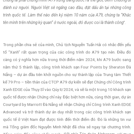
chúng ta phải chứng minh A79 xứng đáng bước ra thế giới, đem chuông đi
đánh xứ người. Người Việt sẽ ngẩng cao đầu, đặt dấu ấn tại những công
trình quốc tế. Làm thế nào đến kỷ niệm 10 năm của A79, chúng ta “Khắc
tên mình trên những kỳ quan” ở nước ngoài, đó được coi là thành công
”.
Trong phần chia sẻ của mình, Chủ tịch Nguyễn Tuấn Hải có nhắc đến yếu
tố “Xanh” rất quan trọng của các công trình do A79 tạo nên. Điều đó
càng có ý nghĩa hơn nữa trong thời điểm năm 2024, khi A79 bước sang
năm thứ 5 thành lập, công trình khách sạn Four Points by Sheraton Đà
Nẵng – dự án đầu tiên khởi nguồn cho sự thành lập của Trung tâm Thiết
kế 79 Pro – tiền thân của CTCP A79 dự kiến sẽ đạt Chứng chỉ Công trình
Xanh EDGE của Thụy Sĩ vào Qúy II/2024, và sẽ là một trong 10 khách sạn
quốc tế được nhận Chứng chỉ này. Đặc biệt hơn nữa, cùng thời gian, dự án
Courtyard by Marriott Đà Nẵng sẽ nhận Chứng chỉ Công trình Xanh EDGE
Advanced và trở thành dự án duy nhất trong các công trình khách sạn
quốc tế ở Việt Nam đạt được tính đến thời điểm đó. Đó là những tin vui
mà Tổng giám đốc Nguyễn Minh Nhật đã chia sẻ ngay tại chương trình.