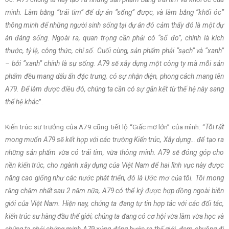
mình. Làm bằng “trái tim” để dự án “sống” được, và làm bằng “khối óc”
thông minh để những người sinh sống tại dự án đó cảm thấy đó là một dự
án đáng sống. Ngoài ra, quan trọng cần phải có “số đo”, chính là kích
thước, tỷ lệ, công thức, chỉ số. Cuối cùng, sản phẩm phải “sạch” và “xanh”
– bởi “xanh” chính là sự sống. A79 sẽ xây dựng một công ty mà mỗi sản
phẩm đều mang dấu ấn đặc trưng, có sự nhận diện, phong cách mang tên
A79. Để làm được điều đó, chúng ta cần có sự gắn kết từ thế hệ này sang
thế hệ khác
”.
Kiến trúc sư trưởng của A79 cũng tiết lộ “Giấc mơ lớn” của mình: “
Tôi rất
mong muốn A79 sẽ kết hợp với các trường Kiến trúc, Xây dựng… để tạo ra
những sản phẩm vừa có trái tim, vừa thông minh. A79 sẽ đóng góp cho
nền kiến trúc, cho ngành xây dựng của Việt Nam để hai lĩnh vực này được
nâng cao giống như các nước phát triển, đó là Ước mơ của tôi. Tôi mong
rằng chậm nhất sau 2 năm nữa, A79 có thể ký được hợp đồng ngoài biên
giới của Việt Nam. Hiện nay, chúng ta đang tự tin hợp tác với các đối tác,
kiến trúc sư hàng đầu thế giới; chúng ta đang có cơ hội vừa làm vừa học và