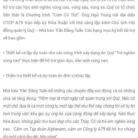
hỗ trợ các học sinh nghèo vùng cao, vùng sâu, vùng xa. Quỹ có tổ chức
tiền thân là Chương trình “Cơm Có Thịt”. Ông Ngô Trung Hải đại diện
CTCP A79 trực tiếp ký thỏa thuận với nhà sáng lập kiêm Chủ tịch Hội
đồng quản lý Quỹ – Nhà báo Trần Đăng Tuấn. Các hạng mục ký kết tài trợ
sẽ bao gồm:
• Thiết kế và lập dự toán cho các công trình xây dựng do Quỹ “Trò nghèo
vùng cao” thực hiện để hỗ trợ giáo dục, dân sinh vùng cao;
• Thẩm tra thiết kế và dự toán do đơn vị khác lập.
Nhà báo Trần Đăng Tuấn kể những câu chuyện đầy xúc động và có những
chia sẻ lắng đọng: “
Hôm nay là một ngày rất quan trọng với Quỹ. Nếu có
một chỗ dựa là cả một công ty, một tập thể như thế này, chúng tôi sẽ tự tin
hơn trong việc kêu gọi sự ủng hộ của cộng đồng để xây dựng, hiện thực
hóa được những giấc mơ tươi đẹp cho các Thầy, Cô và trẻ em nghèo vùng
cao.. Cảm ơn Tập đoàn Alphanam, cảm ơn Công ty A79 đã hỗ trợ chúng
tôi một cách lâu dài, bền vững
”.