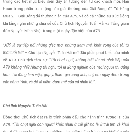
trong các tiết mục biểu diễn đầy ấn tượng đến từ các khách mời, Hân
Hoan trong phần trao tặng các giải thưởng của Giải Bóng đá Tứ Hùng
Mùa 2 – Giải Bóng đá thường niên của A79, và có cả những sự Xúc Động
khi lắng nghe những chia sẻ của Chủ tịch Nguyễn Tuấn Hải và Tổng giám
đốc Nguyễn Minh Nhật trong một ngày đặc biệt của A79.
“
A79 là sự tiếp nối những giấc mơ, những đam mê, khát vọng của tôi từ
thời tuổi trẻ
” – Chủ tịch Nguyễn Tuấn Hải mở đầu phần phát biểu của mình
về A79. Chủ tịch tâm sự: “
Tôi chợt nghĩ, không biết tôi có phải Sếp của
A79 không nhỉ? Nhưng tôi nghĩ, tôi là đồng nghiệp của mọi người thì đúng
hơn. Tôi đang làm việc, góp ý, tham gia cùng anh, chị, em ngày đêm trong
các công trình, và đó là niềm đam mê của cá nhân tôi
”.
Chủ tịch Nguyễn Tuấn Hải
Đồng thời Chủ tịch đặt ra lộ trình phấn đấu cho hành trình tương lai của
A79: “
Tôi chợt nghĩ con người khác nhau ở cái gì? Đó là ở trái tim và khối
óc. A79 chúng ta hãy tạo ra những sản phẩm bằng trái tim và khối óc của